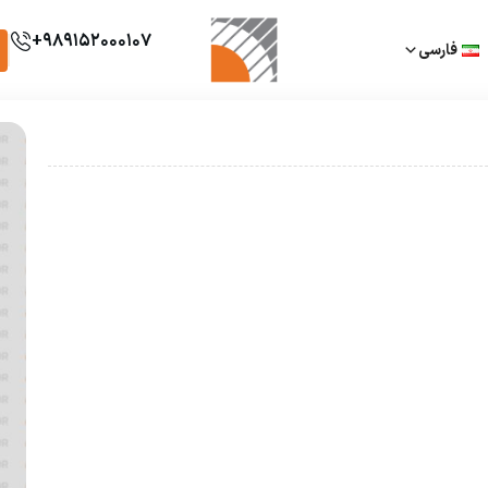
989152000107+
فارسی