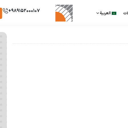
989152000107+
ات
العربية