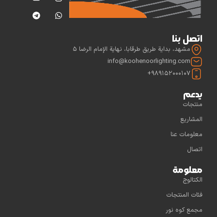
اتصل بنا
مشهد، بداية طريق طرقابا، نهاية الإمام الرضا 5
info@koohenoorlighting.com
989152000107+
يدعم
منتجات
المشاريع
معلومات عنا
اتصال
معلومة
الكتالوج
فئات المنتجات
مجمع كوه نور